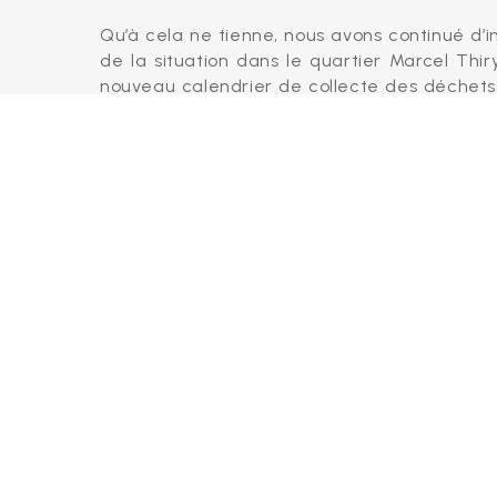
Qu’à cela ne tienne, nous avons continué d’in
de la situation dans le quartier Marcel Thir
nouveau calendrier de collecte des déchets q
poubelles orange, pas de collecte de ratt
difficultés se sont accumulées. Comme la 
grande révolution s’opère en région bruxelloi
de sacs poubelles sur le trottoir, containers 
Le travail ne manque pas !