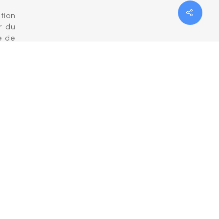
Share
tion
r du
e de
 les
 une
lace
 etc.