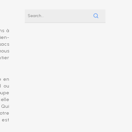
ns à
ien-
sacs
nous
tier
e en
l ou
oupe
elle
 Qui
otre
 est