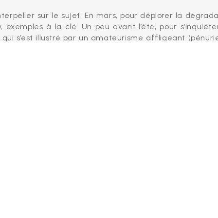
terpeller sur le sujet. En mars, pour déplorer la dégrada
y, exemples à la clé. Un peu avant l’été, pour s’inquiéte
ui s’est illustré par un amateurisme affligeant (pénuri
rapage, communication bancale). Ces derniers temps,
saleté. Il est grand temps que, de manière générale,
se dans la gestion des déchets : poubelles solides à la p
enterrés, fréquence et plan de répartition plus cohérent,
Previous Post
Next Post