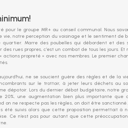
 minimum!
rité pour le groupe MR+ au conseil communal. Nous savo
e vie, notre perception du voisinage et le sentiment de b
e quartier. Marre des poubelles qui débordent et des 
 des rues propres, c’est un combat de tous les jours. Et 
s « actions propreté » avec nos membres. Le premier chan
ités.
aujourd’hui, ne se soucient guère des règles et de la vi
encombrants sur le trottoir, à jeter leurs déchets au so
mme dépotoir. Lors du dernier débat budgétaire, notre gr
 20%, une augmentation bien plus importante que c
 on ne respecte pas les règles, on doit être sanctionné.
s été suivis alors que cette proposition permettait à n
se. Ce n’est pas pour autant que cette préoccupation
rne.