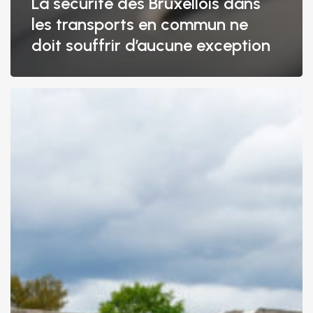
La sécurité des Bruxellois dans
les transports en commun ne
doit souffrir d’aucune exception
Une
prime
Be
Home
pour
compenser
la
hausse
du
précompte
immobilier