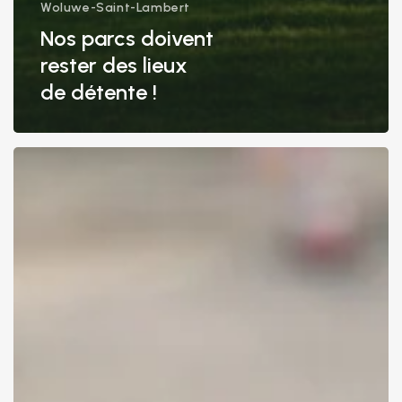
Woluwe-Saint-Lambert
Nos parcs doivent
rester des lieux
de détente !
La
sécurité
des
Bruxellois
dans
les
transports
en
commun
ne
doit
souffrir