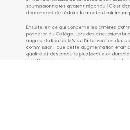
soumissionnaires avaient répondu !
C’est da
demandant de réduire le montant minimum p
Ensuite, en ce qui concerne les critères d’att
pondérer du Collège. Lors des discussions bu
augmentation de 15% de l’intervention des par
commission, que cette augmentation était du
qualité et des produits plus locaux et durabl
prix. Nous ne comprenons pas pourquoi cela ne 
représente la livraison des repas, le prix vaut
que pour 20 points. Et les 20 points restants 
Et rien comme point sur l’alimentation biologi
d’attributions. Nous avons donc déposé un ame
Malheureusement nos amendements ont été r
ECOLO.