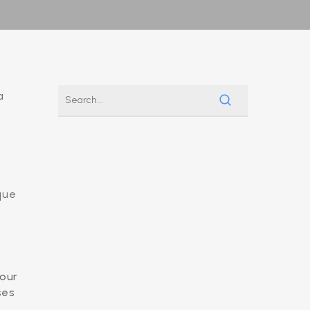
a
que
pour
ses