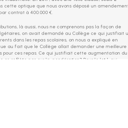
ns cette optique que nous avons déposé un amendemen
ar contrat à 400.000 €.
ributions, là aussi, nous ne comprenons pas la façon de
dgétaires, on avait demandé au Collège ce qui justifiait 
ents dans les repas scolaires, on nous a expliqué en
e au fait que le Collège allait demander une meilleure
es pour ces repas. Ce qui justifiait cette augmentation du
se reflète pas sur la pondération? Pour le lot 1, qui
 pour 60 points sur 100. La qualité du plan alimentaire ne
sont prévus pour le plan prévention et gaspillage alimentai
que. Nous estimons donc qu’il faut revoir les critères
ndement pour revoir les critères d’attibutions.
ejetés, majorité Defi – Cdh contre opposition MR+