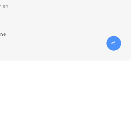
t en
une
Share
 vaut
re.