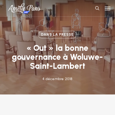
Skip
Men
to
search
main
content
DANS LA PRESSE
« Out » la bonne
gouvernance à Woluwe-
Saint-Lambert
4 décembre 2018