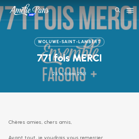
Skip
Men
to
search
main
content
WOLUWE-SAINT-LAMBERT
771 fois MERCI
25 octobre 2018
Chères amies, chers amis,
Avant tout, je voudrais vous remercier