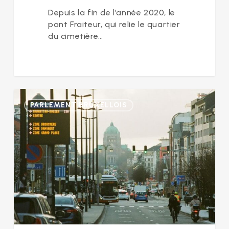
Depuis la fin de l’année 2020, le
pont Fraiteur, qui relie le quartier
du cimetière…
Budget
PARLEMENT BRUXELLOIS
mobilité
:
le
MR
veut
remettre
Bruxelles
sur
la
voie
des