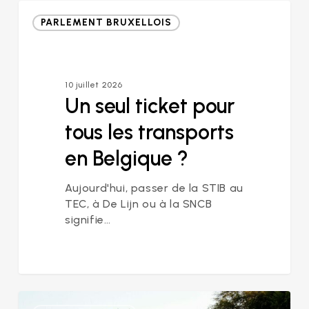
Un
PARLEMENT BRUXELLOIS
seul
ticket
pour
tous
10 juillet 2026
les
Un seul ticket pour
transports
en
tous les transports
Belgique
?
en Belgique ?
Aujourd'hui, passer de la STIB au
TEC, à De Lijn ou à la SNCB
signifie…
Nos