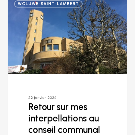
WOLUWE-SAINT-LAMBERT
sur
mes
interpellations
au
conseil
communal
du
19
janvier
22 janvier 2026
Retour sur mes
interpellations au
conseil communal