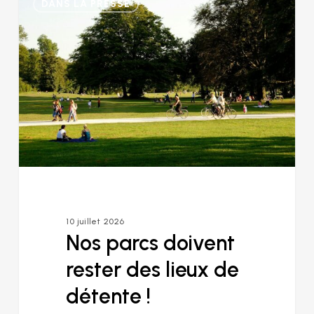
DANS LA PRESSE
parcs
doivent
rester
des
lieux
de
détente
!
10 juillet 2026
Nos parcs doivent
rester des lieux de
détente !