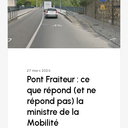
que
répond
(et
ne
répond
pas)
la
ministre
de
la
Mobilité
27 mars 2026
Pont Fraiteur : ce
que répond (et ne
répond pas) la
ministre de la
Mobilité