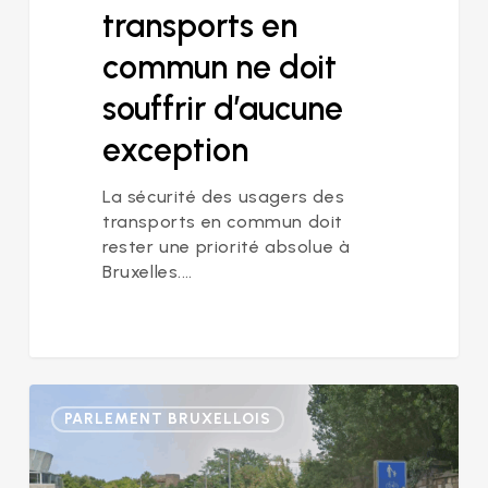
transports en
commun ne doit
souffrir d’aucune
exception
La sécurité des usagers des
transports en commun doit
rester une priorité absolue à
Bruxelles.…
Pont
PARLEMENT BRUXELLOIS
Fraiteur
:
ce