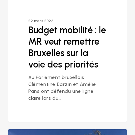
priorités
22 mars 2026
Budget mobilité : le
MR veut remettre
Bruxelles sur la
voie des priorités
Au Parlement bruxellois,
Clémentine Barzin et Amélie
Pans ont défendu une ligne
claire lors du…
Retour