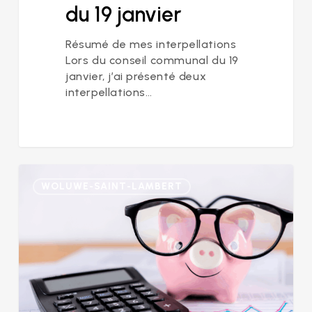
du 19 janvier
Résumé de mes interpellations
Lors du conseil communal du 19
janvier, j’ai présenté deux
interpellations…
Woluwe-
WOLUWE-SAINT-LAMBERT
Saint-
Lambert
:
le
budget
2026,
ou
l’art