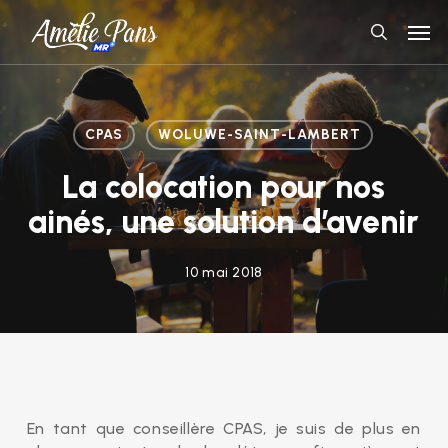
Skip
Men
to
search
main
content
CPAS
WOLUWE-SAINT-LAMBERT
La colocation pour nos
ainés, une solution d’avenir
10 mai 2018
En tant que conseillère CPAS, je suis de plus en