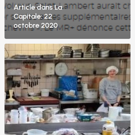
Article dans La
Capitale: 22
octobre 2020
Rencontre
avec
deux
artisans
de
notre
commune