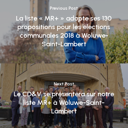
Previous Post
La liste « MR+ » adopte ses 130
propositions pour les élections
communales 2018 à Woluwe-
Saint-Lambert
Next Post
Le CD&V se présentera sur notre
liste MR+ à Woluwe-Saint-
Lambert