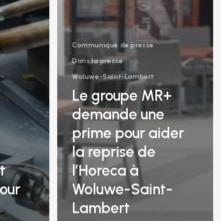
Communiqué de presse
Dans la presse
Woluwe-Saint-Lambert
Le groupe MR+
demande une
prime pour aider
la reprise de
t
l’Horeca à
our
Woluwe-Saint-
Lambert