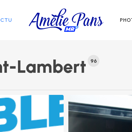
ACTU
PHO
nt-Lambert
96
Le
douloureux
accouchement
d’une
prime
pour