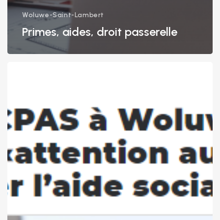
Woluwe-Saint-Lambert
Primes, aides, droit passerelle
Article
dans
La
Capitale:
22
octobre
2020