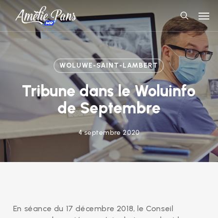
Skip
Men
to
search
main
content
WOLUWE-SAINT-LAMBERT
Tribune dans le Woluinfo
de Septembre
4 septembre 2020
En séance du 17 décembre 2018, le Conseil