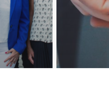
aint-Lambert
Interpellation
Vidéos
Wo
i aux
QO 20/11/202