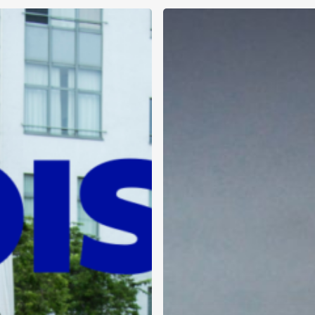
QO
20/11/2023
DE
A.
PANS:
TRANSPARENCE
&
ET
PUBLICITE
SUR
LE
SITE
DE
LA
COMMUNE