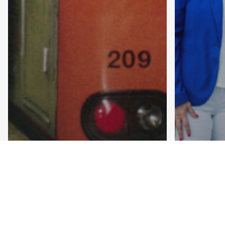
Parlement Bruxellois
Woluwe-Saint-Lambert
QO 15/10/2024 :
Woluwe-S
les nuisances
Merc