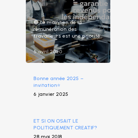
🔵 Le maintien de la
rémunération des
travailleurs est une priorité
!
5 avril 2020
Bonne année 2025 –
invitation⭐
6 janvier 2025
ET SI ON OSAIT LE
POLITIQUEMENT CREATIF?
28 mai 2018