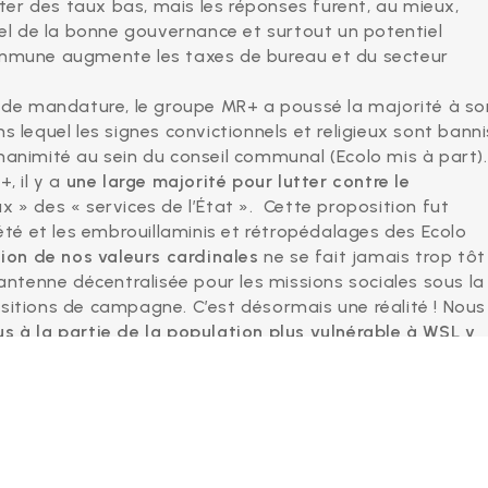
ter des taux bas, mais les réponses furent, au mieux,
iel de la bonne gouvernance et surtout un potentiel
ommune augmente les taxes de bureau et du secteur
 de mandature, le groupe MR+ a poussé la majorité à sor
 lequel les signes convictionnels et religieux sont banni
l’unanimité au sein du conseil communal (Ecolo mis à part).
, il y a
une large majorité pour lutter contre le
ux » des « services de l’État ». Cette proposition fut
 été et les embrouillaminis et rétropédalages des Ecolo
tion de nos valeurs cardinales
ne se fait jamais trop tôt 
 antenne décentralisée pour les missions sociales sous la
sitions de campagne. C’est désormais une réalité ! Nous
us à la partie de la population plus vulnérable à WSL y
outre la longueur de la gestation du projet, le budget du
 dû être revu de 50% à la hausse. Nos conseillères CPAS
ctionnel n’inclue pas de doublons inutiles avec celui du