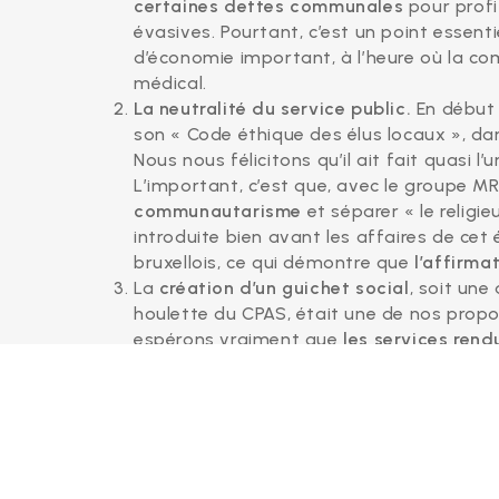
certaines dettes
communales
pour profi
évasives. Pourtant, c’est un point essent
d’économie important, à l’heure où la c
médical.
La
neutralité du service public.
En début
son « Code éthique des élus locaux », dans
Nous nous félicitons qu’il ait fait quasi 
L’important, c’est que, avec le groupe MR+
communautarisme
et séparer « le religie
introduite bien avant les affaires de cet
bruxellois, ce qui démontre que
l’affirma
La
création d’un guichet social
, soit une
houlette du CPAS, était une de nos propo
espérons vraiment que
les services rend
gagneront en efficience
. Bémol majeur, 
bâtiment, initialement de 800.000 EUR, a
seront attentives à ce que son budget fon
CPAS.