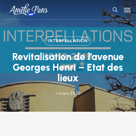
Skip
Men
to
search
main
content
INTERPELLATION
Revitalisation de l’avenue
Georges Henri – Etat des
lieux
1 mars 2020