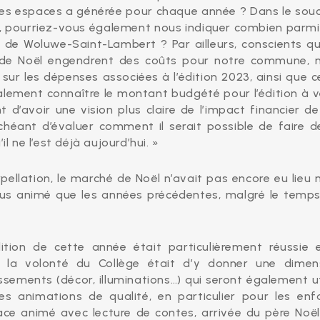
 des espaces a générée pour chaque année ? Dans le souc
, pourriez-vous également nous indiquer combien parmi
 de Woluwe-Saint-Lambert ? Par ailleurs, conscients qu
é de Noël engendrent des coûts pour notre commune, 
sur les dépenses associées à l’édition 2023, ainsi que ce
ement connaître le montant budgété pour l’édition à ve
d’avoir une vision plus claire de l’impact financier de
éant d’évaluer comment il serait possible de faire d
 ne l’est déjà aujourd’hui. »
rpellation, le marché de Noël n’avait pas encore eu lieu 
 plus animé que les années précédentes, malgré le temps
ition de cette année était particulièrement réussie 
e la volonté du Collège était d’y donner une dimen
ements (décor, illuminations…) qui seront également ut
s animations de qualité, en particulier pour les enf
ace animé avec lecture de contes, arrivée du père Noël