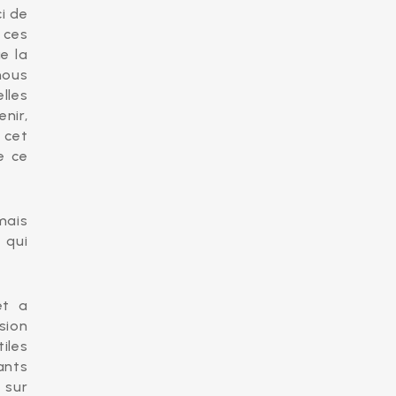
i de
 ces
e la
nous
lles
nir,
 cet
e ce
mais
 qui
et a
sion
iles
ants
 sur