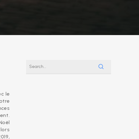
c le
otre
nces
ent.
Noël
lors
019,