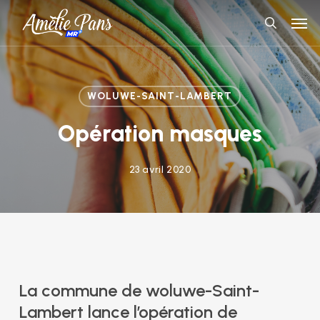
Skip
Men
to
search
main
content
WOLUWE-SAINT-LAMBERT
Opération masques
23 avril 2020
La commune de woluwe-Saint-
Lambert lance l’opération de