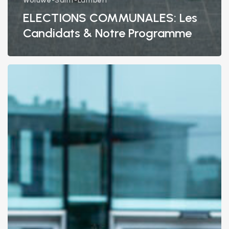
Woluwe-Saint-Lambert
ELECTIONS COMMUNALES: Les
Candidats & Notre Programme
DES
CANDIDATS
D’OUVERTURE
ISSUS
DE
LA
LISTE
DU
BOURGMESTRE
REJOIGNENT
LA
LISTE
MR+