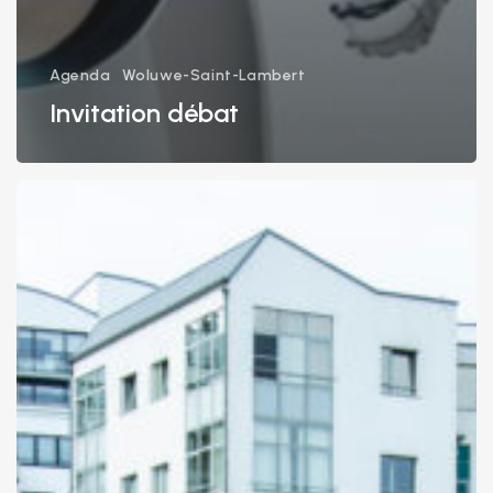
Agenda
Woluwe-Saint-Lambert
Invitation débat
ELECTIONS
COMMUNALES:
Les
Candidats
&
Notre
Programme