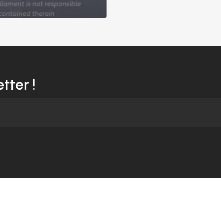
tter !