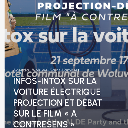
PROJECTION
ET
DÉBAT
SUR
LE
FILM
«
A
CONTRESENS
»
Agenda
Woluwe-Saint-Lambert
INFOS-INTOX SUR LA
VOITURE ÉLECTRIQUE
PROJECTION ET DÉBAT
SUR LE FILM « A
CONTRESENS »