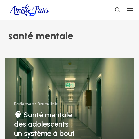
Skip
Men
to
search
main
content
santé mentale
🧠
Santé
mentale
des
adolescents
:
un
Parlement Bruxellois
système
🧠 Santé mentale
à
des adolescents :
bout
un système à bout
de