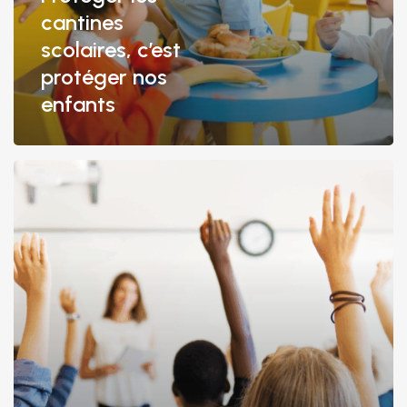
cantines
scolaires, c’est
protéger nos
enfants
🏫
Enseignement
:
investir
dans
l’avenir,
pas
dans
la
dette