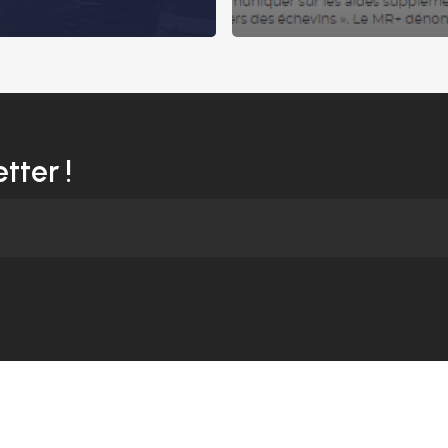
tter !