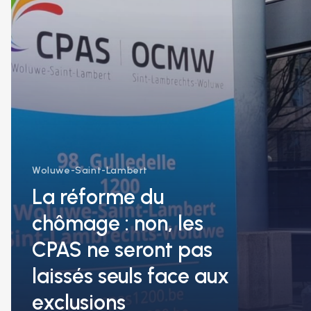
les
CPAS
ne
seront
pas
laissés
seuls
face
aux
exclusions
Woluwe-Saint-Lambert
La réforme du
chômage : non, les
CPAS ne seront pas
laissés seuls face aux
exclusions