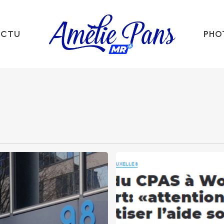
ACTU
PHO
Article
dans
La
Capitale:
22
octobre