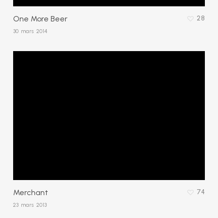
One More Beer
28
30 mars 2014
Merchant
74
23 mars 2013