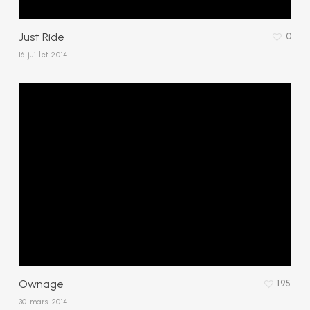
Just Ride
0
16 juillet 2014
Ownage
195
30 mars 2014