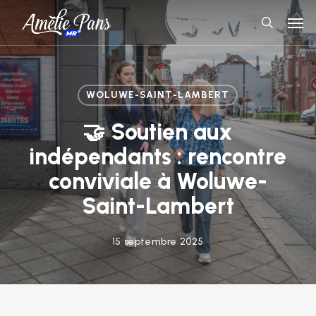
Skip
Men
to
search
main
content
WOLUWE-SAINT-LAMBERT
🤝 Soutien aux
indépendants : rencontre
conviviale à Woluwe-
Saint-Lambert
15 septembre 2025